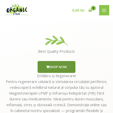
Skip
MAI
to
0,00
lei
MEN
content
Best Quality Products
SHOP NOW
Echilibru și Regenerare!
Pentru regenerare celulară și stimularea circulației periferice,
redescoperă echilibrul natural al corpului tău cu ajutorul
Magnetoterapiei LPMF și Infraroșu îndepărtat (FIR) Fără
durere sau medicamente. Ideal pentru dureri musculare,
inflamații, stres și oboseală cronică. Demonstrații online sau
în cabinetul nostru specializat — programări flexibile și