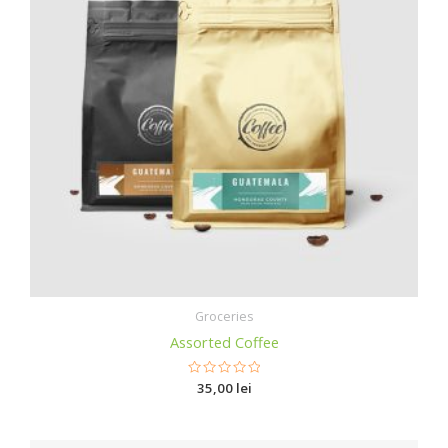
Groceries
Assorted Coffee
R
35,00
lei
a
t
e
d
0