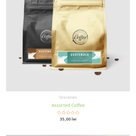
Groceries
Assorted Coffee
R
35,00
lei
a
t
e
d