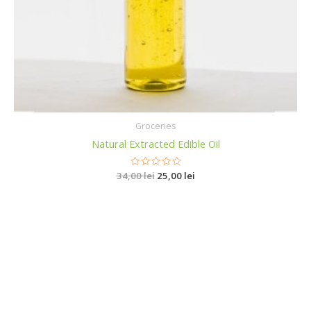
Groceries
Natural Extracted Edible Oil
34,00
R
lei
25,00
lei
a
t
e
d
0
o
u
t
o
f
5