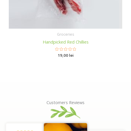
Groceries
Handpicked Red Chillies
R
19,00
lei
a
t
e
d
0
o
u
t
o
f
5
Customers Reviews