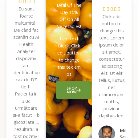
5





Deal Of The
Eu sunt
/
5





Day 15%
foarte
5
Click edit
/
Off On All
mulțumită !
button to
5
Vegetables!
De când fac
change this
scanări cu AI
text. Lorem
I am text
Health
ipsum dolor
block. Click
Analyzer
sit amet,
edit button
dispozitiv
consectetur
to change
am
adipiscing
this tex em
identificat un
elit. Ut elit
ips.
caz de DZ
tellus, luctus
tip II.
nec
SHOP
NOW
Pacienta in
ullamcorper
ziua
mattis,
următoare
pulvinar
și-a făcut Hb
dapibus leo.
glicozilata ....
rezultatul a
Mike
fost pozitiv !
Sendler